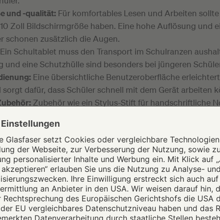
hüler.
 und -qualität:
Für komfortables Lesen und Arbeiten sollte
10 Zoll Bildschirmgröße haben. Eine hohe Auflösung und e
ter schonen zusätzlich die Augen.
Ein Schultablet muss den Transport im Schulranzen aushalt
g und eine Schutzhülle sind besonders bei jüngeren Schüler
dienung:
Eine übersichtliche Benutzeroberfläche erleichter
 sorgt dafür, dass Schüler schnell mit dem Gerät arbeiten 
Zubehör:
Zubehör wie ein Stylus-Stift für handschriftliche N
r für längere Texte kann den Lernalltag deutlich erleichtern.
ien helfen Ihnen dabei, ein Tablet zu wählen, das den Anfo
tags wirklich gerecht wird.
bilität mit der Schulsoftware
Sie sich vor dem Kauf eines Tablets, welche Technologie bz