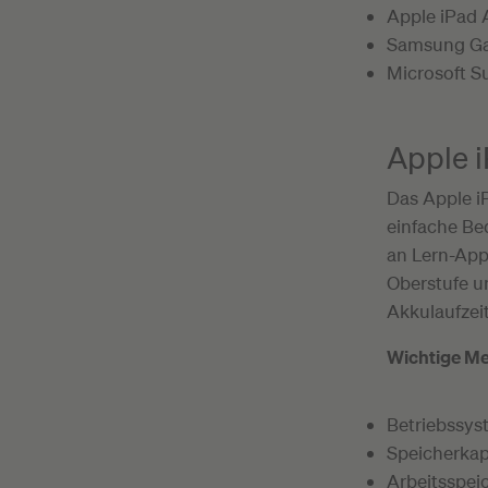
Apple iPad A
Samsung Ga
Microsoft Su
Apple i
Das Apple iP
einfache Bed
an Lern-Apps
Oberstufe u
Akkulaufzeit
Wichtige Me
Betriebssys
Speicherkapa
Arbeitsspei