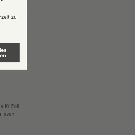
uf
eine
d einigt und
lle bei der
iebssystem
lle
s 10 Zoll
 lesen,