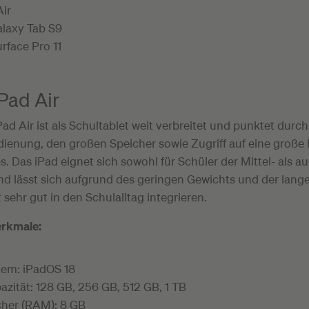
ir
laxy Tab S9
rface Pro 11
Pad Air
ad Air ist als Schultablet weit verbreitet und punktet durch
ienung, den großen Speicher sowie Zugriff auf eine große 
. Das iPad eignet sich sowohl für Schüler der Mittel- als a
nd lässt sich aufgrund des geringen Gewichts und der lang
 sehr gut in den Schulalltag integrieren.
rkmale:
tem: iPadOS 18
zität: 128 GB, 256 GB, 512 GB, 1 TB
cher (RAM): 8 GB