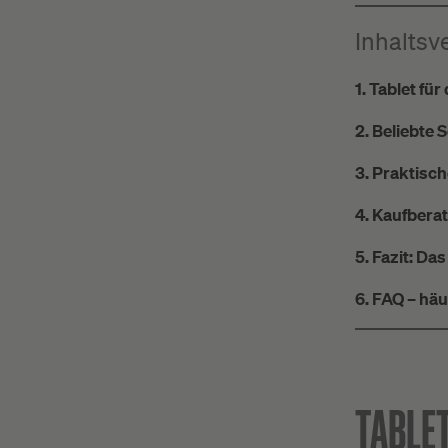
Inhaltsv
1. Tablet fü
2. Beliebte 
3. Praktisc
4. Kaufberat
5. Fazit: Das
6. FAQ – häu
TABLET