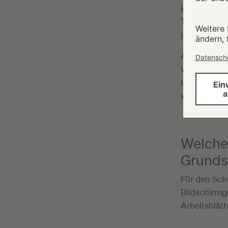
Betriebssyst
Technologi
jedes Schul
Auch die
ge
Wahl des pa
kompatibel. 
wichtigen 
Welche 
Grunds
Für den Schu
Bildschirmgr
Arbeitsblätt