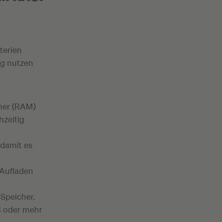
terien
ag nutzen
her (RAM)
hzeitig
 damit es
 Aufladen
Speicher.
B oder mehr