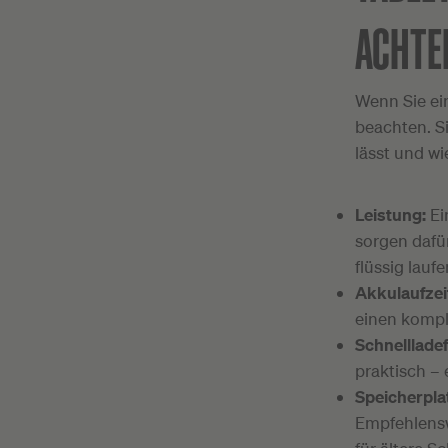
ACHTE
Wenn Sie ein
beachten. Si
lässt und wi
Leistung:
Ei
sorgen dafü
flüssig laufe
Akkulaufzei
einen kompl
Schnelllade
praktisch –
Speicherpla
Empfehlensw