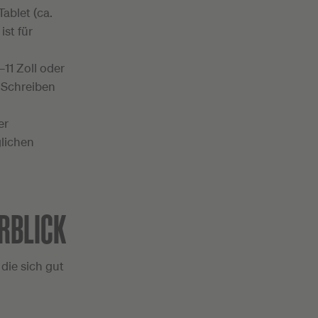
ablet (ca.
ist für
11 Zoll oder
s Schreiben
er
glichen
RBLICK
die sich gut