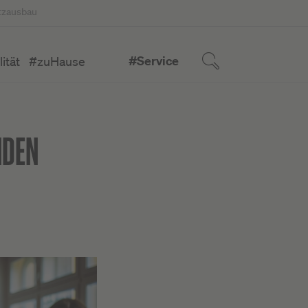
tzausbau
#Service
ität
#zuHause
NDEN