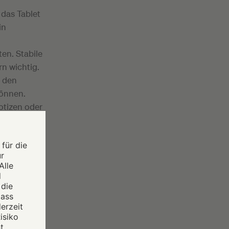
 das Tablet
in
en. Stabile
n wichtig.
t den
können.
otizen oder
rderungen
w. welches