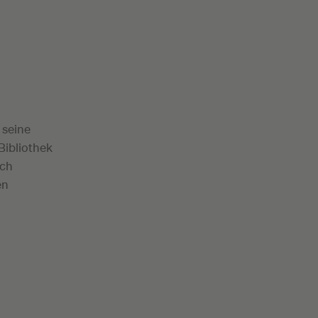
 seine
Bibliothek
uch
en