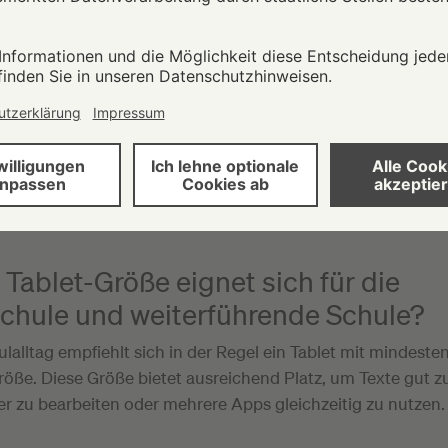
em Ihre Schule nutzt. Es ist sinnvoll, dass die Schule sich a
e
wie Apple iPadOS, Microsoft Windows oder Google Androi
tablet diese Technologie verwendet.
nutzten Lernplattformen und Apps
spielen eine wichtige Ro
ssenden Geräts. Denn nicht alle Apps sind mit jedem Betr
Stellen Sie also sicher, dass Sie ein Gerät wählen, auf dem a
Anwendungen genutzt werden können.
Tablet-Größe eignet sich für die
chule und weiterführende Schule?
lalltag empfiehlt sich in der Regel ein Tablet mit mindesten
öße. Diese Größe bietet ausreichend Platz, um Texte gut zu
er zu bearbeiten oder mehrere Apps gleichzeitig zu nutzen.