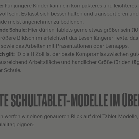
e:
Für jüngere Kinder kann ein kompakteres und leichteres T
voll sein. Es lässt sich besser halten und transportieren und 
nde meist angenehmer zu bedienen.
nde Schule:
Hier dürfen Tablets gerne etwas größer sein (10–
rößere Bildschirm erleichtert das Lesen längerer Texte, da
 sowie das Arbeiten mit Präsentationen oder Lernapps.
h gilt:
10 bis 11 Zoll ist der beste Kompromiss zwischen gut
ausreichend Arbeitsfläche und handlicher Größe für den tä
er Schule.
TE SCHULTABLET-MODELLE IM ÜBE
 werfen wir einen genaueren Blick auf drei Tablet-Modelle, 
lalltag eignen: