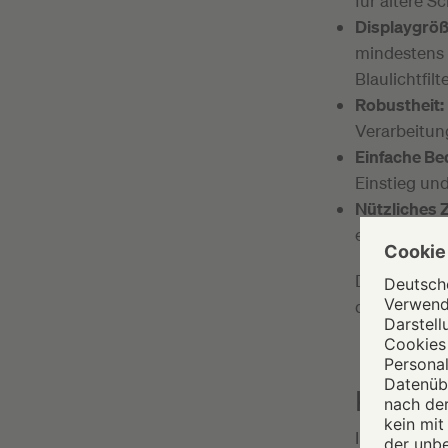
für ältere Sc
Displaygröße
mindestens 
Blaulichtfil
Robustheit:
Verarbeitun
Einfache Be
Einstieg und
Nützliches 
eine Tastatu
Diese Kriter
des Schulall
Kompati
Informieren 