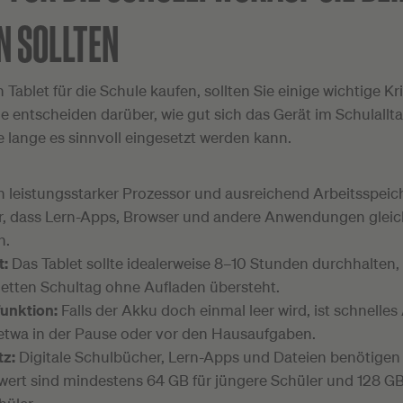
N SOLLTEN
 Tablet für die Schule kaufen, sollten Sie einige wichtige Kri
e entscheiden darüber, wie gut sich das Gerät im Schulallt
e lange es sinnvoll eingesetzt werden kann.
n leistungsstarker Prozessor und ausreichend Arbeitsspeic
r, dass Lern-Apps, Browser und andere Anwendungen gleic
n.
t:
Das Tablet sollte idealerweise 8–10 Stunden durchhalten,
etten Schultag ohne Aufladen übersteht.
funktion:
Falls der Akku doch einmal leer wird, ist schnelles
 etwa in der Pause oder vor den Hausaufgaben.
tz:
Digitale Schulbücher, Lern-Apps und Dateien benötigen 
ert sind mindestens 64 GB für jüngere Schüler und 128 G