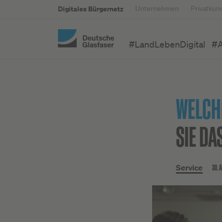
Digitales Bürgernetz
Unternehmen
Privatkun
#LandLebenDigital
#A
WELCH
SIE DA
30. 
Service