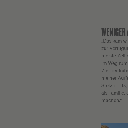
WENIGER 
„Das kam wie
zur Verfügun
meiste Zeit 
im Weg rumst
Ziel der Ini
meiner Auffa
Stefan Eilts
als Familie,
machen.“