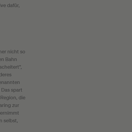
ve dafür,
her nicht so
hen Bahn
cheitert“,
nderes
genannten
 Das spart
Region, die
aring zur
bernimmt
 selbst,