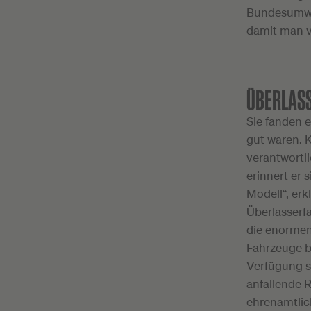
Bundesumwel
damit man v
ÜBERLAS
Sie fanden e
gut waren. 
verantwortli
erinnert er 
Modell“, er
Überlasserf
die enormen
Fahrzeuge be
Verfügung s
anfallende 
ehrenamtlich