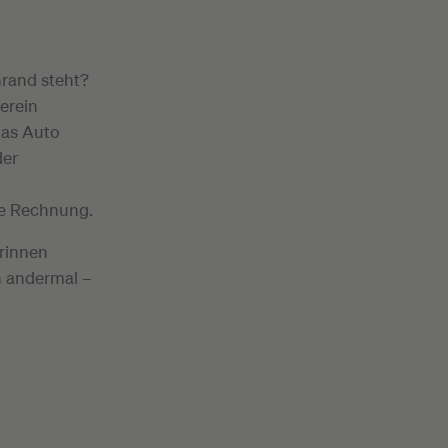
nrand steht?
erein
das Auto
der
ie Rechnung.
rinnen
n andermal –