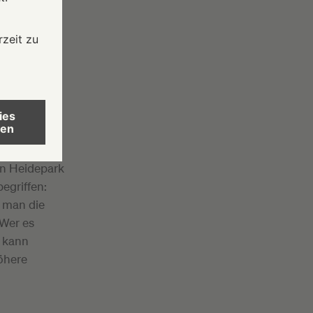
 Das kostet
ne-
ügbarkeiten
r. Bezahlt
r Tageszeit,
und 9
en Heidepark
begriffen:
 man die
 Wer es
 kann
öhere