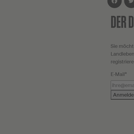
DER D
Facebook
Twit
Sie möcht
Landleben
registrier
E-Mail*
Anmelde