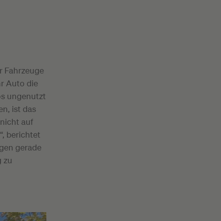
er Fahrzeuge
r Auto die
os ungenutzt
n, ist das
 nicht auf
, berichtet
egen gerade
g zu