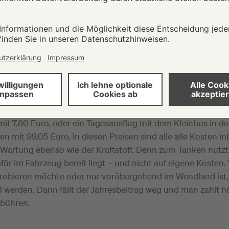
RO IM MONAT IST MAN DABEI
aring teilzunehmen, muss man Mitglied im Verein werden.
gebühr von 60 Euro. Dann kann es losgehen: Auf einer Onli
ttform sind alle Fahrzeuge mit ihren Standorten und Verf
. Hier bucht man bequem und selbständig – rund um die Uh
 nur die tatsächliche Nutzung des Fahrzeugs, die sich aus de
n Kilometern errechnet. Als Beispiele findet man in der
nung auf der Website eine Einkaufsfahrt von 1,5 Stunden 
mit 7,80 Euro, oder ein Tagesausflug mit dem Kleinbus in d
en mit 99,05 Euro. In diesen Preisen sind alle alle Kosten in
 Wartung ebenso wie der Kraftstoff. Denn zum Tanken nutzt
afür im Fahrzeug bereit liegt – und nicht auf eigene Kosten.
robieren möchte oder nur vorübergehend im Wendland ist,
d werden. Dann fällt der Jahresbeitrag weg und man zahlt h
bühren.