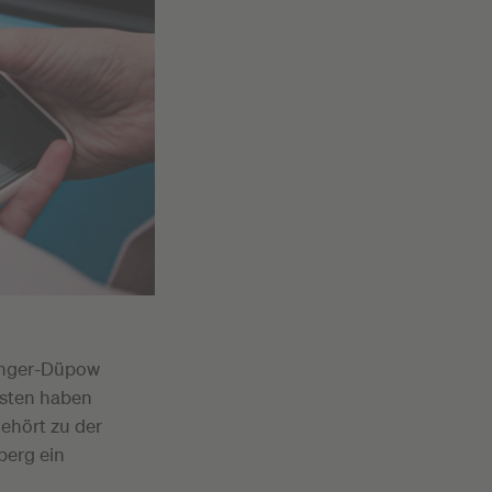
finger-Düpow
isten haben
ehört zu der
berg ein