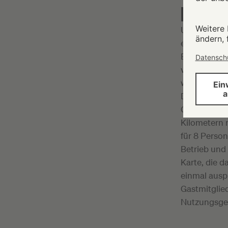
FÜR 5 EU
Um am Carsh
eine Jahres
Buchungspla
verzeichnet
wird jeweils
Dauer und de
Gebührenord
Kilometern 
für 8 Person
Betrieb und
Karte, die d
einmal ausp
Gastmitglie
Nutzungsge