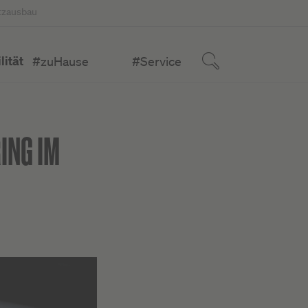
tzausbau
ität
#zuHause
#Service
ING IM