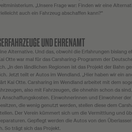
tministerium. „Unsere Frage war: Finden wir eine Alternati
ielleicht auch ein Fahrzeug abschaffen kann?“
SERFAHRZEUGE UND EHRENAMT
ine Alternative. Und das, obwohl die Erfahrungen bislang e
Kai Otte war mal für das Carsharing-Programm der Deutsc
ch. „In den ländlichen Regionen ist das Projekt der Bahn ges
sich. Jetzt teilt er Autos im Wendland. „Hier haben wir ein a
klärt Kai Otte. Carsharing im Wendland arbeitet mit dem so
ahrzeugen, also mit Fahrzeugen, die ohnehin schon da sind.
 Anschaffungskosten. Einwohnerinnen und Einwohner der 
sitzen, die wenig genutzt werden, stellen diese dem Carsh
tellen. Der Verein kümmert sich um die Vermittlung und ü
Reparaturen. Gepflegt werden die Autos von den Überlassern
. So trägt sich das Projekt.