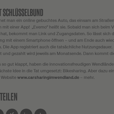
T SCHLÜSSELBUND
fnet man ein online gebuchtes Auto, das einsam am Straße
h mit einer App! „Evemo“ heißt sie. Sobald man sich beim V
hat, bekommt man Link und Zugangsdaten. So lässt sich 
g mit einem Smartphone öffnen – und am Ende auch wie
. Die App registriert auch die tatsächliche Nutzungsdauer.
 und gezahlt wird jeweils am Monatsende. Dann kommt d
s so gut klappt, haben die innovationsfreudigen Wendlände
chste Idee in die Tat umgesetzt: Bikesharing. Aber dazu ei
r Website
www.carsharingimwendland.de
– mehr.
TEILEN