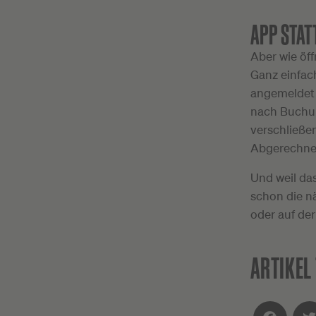
APP STAT
Aber wie öf
Ganz einfac
angemeldet 
nach Buchun
verschließen
Abgerechnet
Und weil da
schon die nä
oder auf de
ARTIKEL 