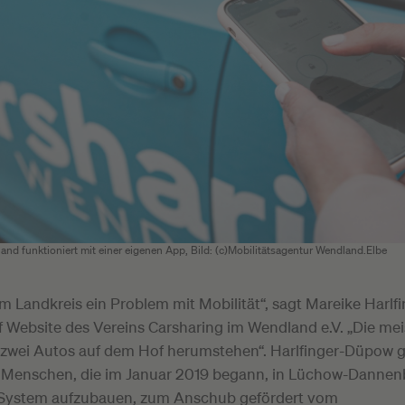
nd funktioniert mit einer eigenen App, Bild: (c)Mobilitätsagentur Wendland.Elbe
im Landkreis ein Problem mit Mobilität“, sagt Mareike Harl
f Website des Vereins Carsharing im Wendland e.V. „Die me
zwei Autos auf dem Hof herumstehen“. Harlfinger-Düpow g
Menschen, die im Januar 2019 begann, in Lüchow-Dannen
System aufzubauen, zum Anschub gefördert vom