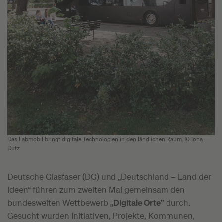
Das Fabmobil bringt digitale Technologien in den ländlichen Raum. © Iona
Dutz
Deutsche Glasfaser (DG) und „Deutschland – Land der
Ideen“ führen zum zweiten Mal gemeinsam den
bundesweiten Wettbewerb
„Digitale Orte
”
durch.
Gesucht wurden Initiativen, Projekte, Kommunen,