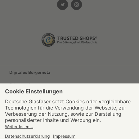
Digitales Bürgernetz
Privatkunden
Geschäftskunden
Wohnungswirtschaft
Kommunen
Netzausbau