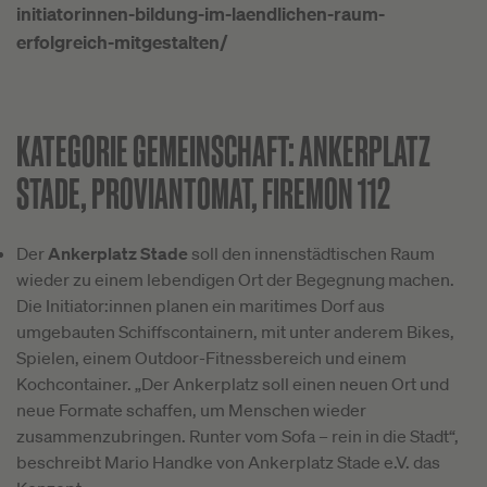
initiatorinnen-bildung-im-laendlichen-raum-
erfolgreich-mitgestalten/
KATEGORIE GEMEINSCHAFT:
ANKERPLATZ
STADE, PROVIANTOMAT, FIREMON 112
Der
Ankerplatz Stade
soll den innenstädtischen Raum
wieder zu einem lebendigen Ort der Begegnung machen.
Die Initiator:innen planen ein maritimes Dorf aus
umgebauten Schiffscontainern, mit unter anderem Bikes,
Spielen, einem Outdoor-Fitnessbereich und einem
Kochcontainer. „Der Ankerplatz soll einen neuen Ort und
neue Formate schaffen, um Menschen wieder
zusammenzubringen. Runter vom Sofa – rein in die Stadt“,
beschreibt Mario Handke von Ankerplatz Stade e.V. das