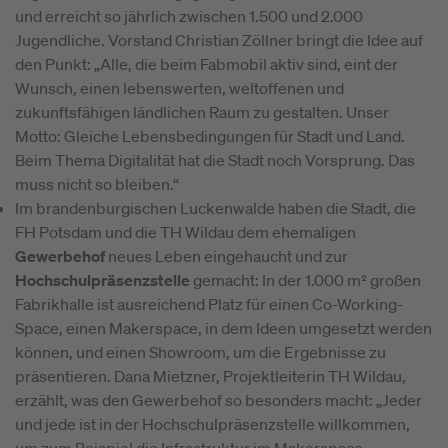
und erreicht so jährlich zwischen 1.500 und 2.000
Jugendliche. Vorstand Christian Zöllner bringt die Idee auf
den Punkt: „Alle, die beim Fabmobil aktiv sind, eint der
Wunsch, einen lebenswerten, weltoffenen und
zukunftsfähigen ländlichen Raum zu gestalten. Unser
Motto: Gleiche Lebensbedingungen für Stadt und Land.
Beim Thema Digitalität hat die Stadt noch Vorsprung. Das
muss nicht so bleiben.“
Im brandenburgischen Luckenwalde haben die Stadt, die
FH Potsdam und die TH Wildau dem ehemaligen
Gewerbehof
neues Leben eingehaucht und zur
Hochschulpräsenzstelle
gemacht: In der 1.000 m² großen
Fabrikhalle ist ausreichend Platz für einen Co-Working-
Space, einen Makerspace, in dem Ideen umgesetzt werden
können, und einen Showroom, um die Ergebnisse zu
präsentieren. Dana Mietzner, Projektleiterin TH Wildau,
erzählt, was den Gewerbehof so besonders macht: „Jeder
und jede ist in der Hochschulpräsenzstelle willkommen,