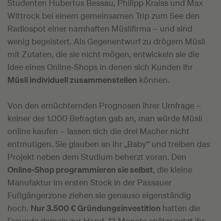
Studenten Hubertus Bessau, Philipp Kraiss und Max
Wittrock bei einem gemeinsamen Trip zum See den
Radiospot einer namhaften Müslifirma – und sind
wenig begeistert. Als Gegenentwurf zu drögem Müsli
mit Zutaten, die sie nicht mögen, entwickeln sie die
Idee eines Online-Shops in denen sich Kunden ihr
Müsli individuell zusammenstellen
können.
Von den ernüchternden Prognosen ihrer Umfrage –
keiner der 1.000 Befragten gab an, man würde Müsli
online kaufen – lassen sich die drei Macher nicht
entmutigen. Sie glauben an ihr „Baby“ und treiben das
Projekt neben dem Studium beherzt voran. Den
Online-Shop programmieren sie selbst
, die kleine
Manufaktur im ersten Stock in der Passauer
Fußgängerzone ziehen sie genauso eigenständig
hoch.
Nur 3.500 € Gründungsinvestition
hatten die
Freunde damals zur Hand, 13 Monate später setzt ihr