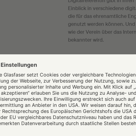
Digitalreferentin gibt in ihr
Einblick in verschiedene digit
die für das ehrenamtliche E
genutzt werden können. Und s
wie der Verein über das Inter
bekannter wird.
UTZ UND SICHERHEIT
aber auch neue Herausforderungen verbunden. Was gehört 
iner Homepage? Sind die Daten der Mitglieder in einer Clo
e Fotos vom Sommerfest auf Facebook veröffentlichen? Für 
e Fragen ist Sumaya Bohmerich da. „Einige der Teilnehmen
n Tablet in der Hand gehabt, andere gehen sehr unbedarft m
t sie. Und wenn in der Vereinskasse wieder einmal gähnende