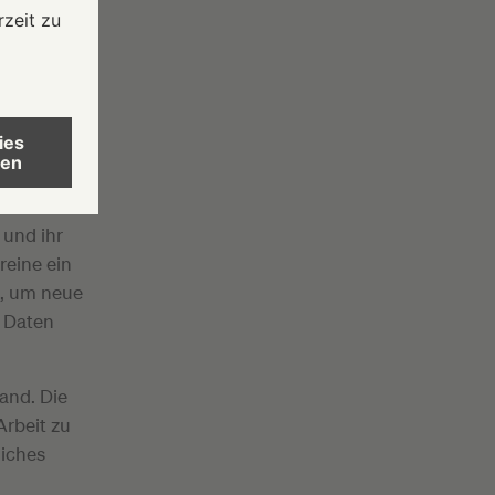
ne
net.
.
 und ihr
eine ein
ig, um neue
 Daten
and. Die
Arbeit zu
liches