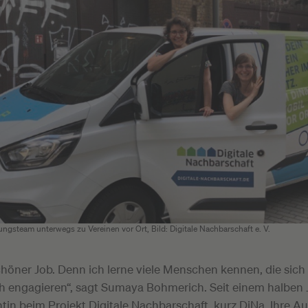
ngsteam unterwegs zu Vereinen vor Ort, Bild: Digitale Nachbarschaft e. V.
schöner Job. Denn ich lerne viele Menschen kennen, die sich
h engagieren“, sagt Sumaya Bohmerich. Seit einem halben Ja
tin beim Projekt Digitale Nachbarschaft, kurz DiNa. Ihre Auf