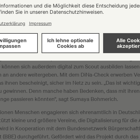
klärt sie, dass Spenden nicht nur über eine Tombola oder ei
 gesammelt werden können, sondern auch über das Inter
CK FÜR VEREINE
ge nach den Workshops und den Online-Seminaren ist groß
e können sich außerdem digital zum Scout ausbilden lassen
 an andere weitergeben. Mit dem DiNa-Check erwerben Ver
das ihnen bescheinigt, sicher im Netz zu sein. „Das ist wicht
zu gewinnen. Denn manche haben Bedenken, dass mit ihren
nge passieren könnten“, sagt Sumaya Bohmerich.
lionen Menschen engagieren sich ehrenamtlich in Deutschl
ützt kleine und größere Vereine, die Digitalisierung für die 
 wird in Kooperation mit dem Bundesnetzwerk Bürgerschaft
(BBE) durchgeführt. Gefördert wird das Projekt durch das