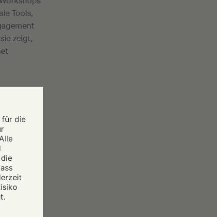
en Workshops
ale Tools,
ngagement
ie zeigt,
net
in das
ud sicher?
solche und
den haben
it Daten
 Leere