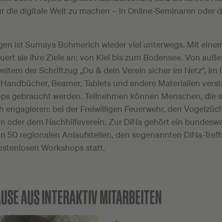
für die digitale Welt zu machen – in Online-Seminaren oder d
agen ist Sumaya Bohmerich wieder viel unterwegs. Mit eine
uert sie ihre Ziele an: von Kiel bis zum Bodensee. Von auße
item der Schriftzug „Du & dein Verein sicher im Netz“, im 
Handbücher, Beamer, Tablets und andere Materialien versta
ps gebraucht werden. Teilnehmen können Menschen, die s
 engagieren: bei der Freiwilligen Feuerwehr, den Vogelzüch
rn oder dem Nachhilfeverein. Zur DiNa gehört ein bundeswe
n 50 regionalen Anlaufstellen, den sogenannten DiNa-Treffs
kostenlosen Workshops statt.
USE AUS INTERAKTIV MITARBEITEN