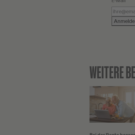
E-Mail*
Anmelde
WEITERE B
Bei der Rente besser