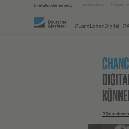
Digitales Bürgernetz
Unternehmen
Privatkun
#LandLebenDigital
#A
CHANC
DIGITA
KÖNNE
#Gemeinsch