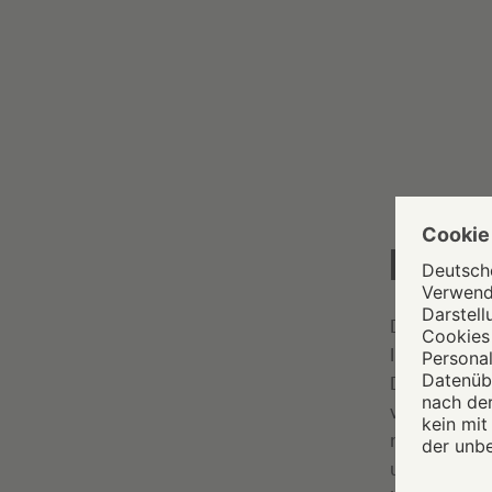
DATENSCH
Damit sind 
Impressum e
Darf ich di
viele ander
noch nie ei
um“, erzähl