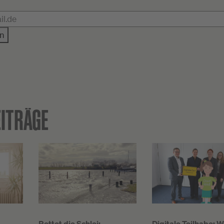
n
EITRÄGE
Rettet die Schlei:
Digitale Teilhabe: W