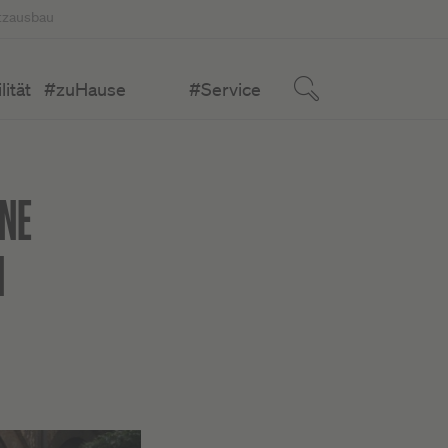
tzausbau
ität
#zuHause
#Service
INE
N