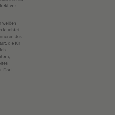
irekt vor
m weißen
n leuchtet
Inneren des
ut, die für
ich
tern,
ites
. Dort