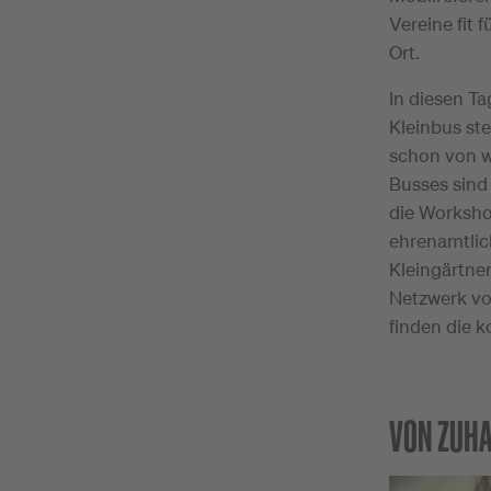
Vereine fit 
Ort.
In diesen T
Kleinbus ste
schon von we
Busses sind 
die Worksho
ehrenamtlich
Kleingärtne
Netzwerk vo
finden die 
VON ZUHA