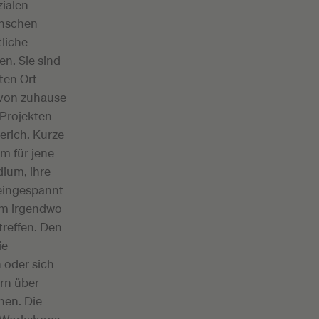
zialen
enschen
tliche
. Sie sind
ten Ort
von zuhause
 Projekten
erich. Kurze
em für jene
dium, ihre
 eingespannt
um irgendwo
treffen. Den
ie
 oder sich
rn über
hen. Die