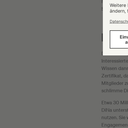
herrscht, er
Spendendose
DINA-CHE
Die Nachfra
Interessiert
Wissen dann
Zertifikat, 
Mitglieder 
schlimme Di
Etwa 30 Mil
DiNa unterst
nutzen. Sie
Engagement 