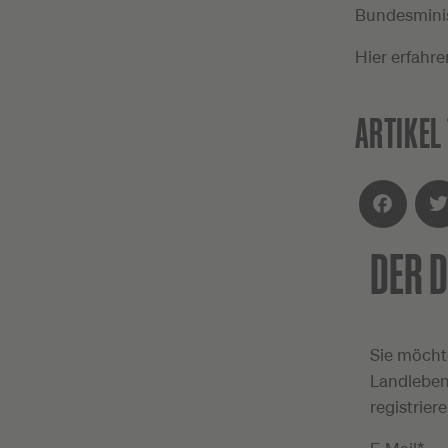
Bundesminis
Hier erfahre
ARTIKEL 
DER D
Facebook
Twit
Sie möcht
Landleben
registrier