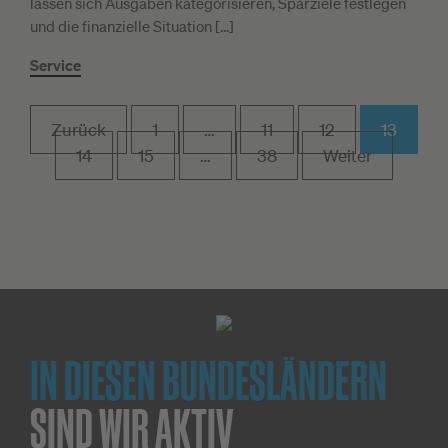
lassen sich Ausgaben kategorisieren, Sparziele festlegen
und die finanzielle Situation […]
Service
Zurück
1
…
11
12
13
14
15
…
38
Weiter
IN DIESEN BUNDESLÄNDERN
SIND WIR AKTIV