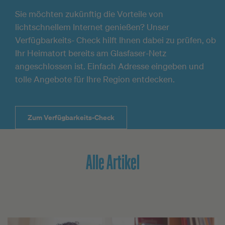
Sie möchten zukünftig die Vorteile von
lichtschnellem Internet genießen? Unser
Verfügbarkeits- Check hilft Ihnen dabei zu prüfen, ob
Ihr Heimatort bereits am Glasfaser-Netz
angeschlossen ist. Einfach Adresse eingeben und
tolle Angebote für Ihre Region entdecken.
Zum Verfügbarkeits-Check
Alle Artikel