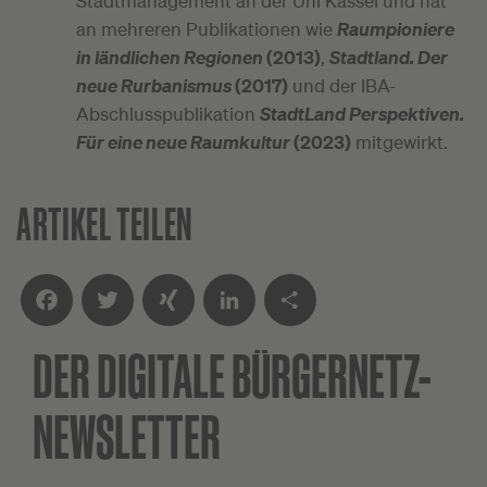
Stadtmanagement an der Uni Kassel und hat
an mehreren Publikationen wie
Raumpioniere
in ländlichen Regionen
(2013)
,
Stadtland. Der
neue Rurbanismus
(2017)
und der IBA-
Abschlusspublikation
StadtLand Perspektiven.
Für eine neue Raumkultur
(2023)
mitgewirkt.
ARTIKEL TEILEN
DER DIGITALE
BÜRGERNETZ-
Facebook
Twitter
XING
LinkedIn
Teilen
NEWSLETTER