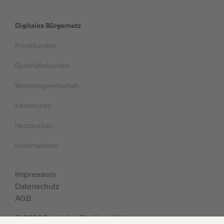
Digitales Bürgernetz
Privatkunden
Geschäftskunden
Wohnungswirtschaft
Kommunen
Netzausbau
Unternehmen
Impressum
Datenschutz
AGB
© 2026 Deutsche Glasfaser Unternehmensgruppe