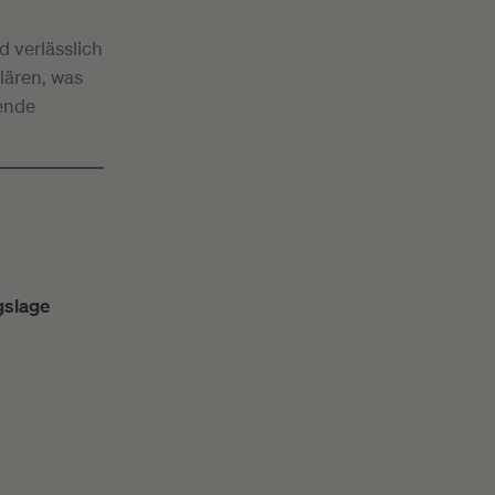
d verlässlich
lären, was
sende
gslage