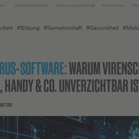
den
Geschäftskunden
Wohnungswirtschaft
Kommunen
Ne
rbeit
#Bildung
#Gemeinschaft
#Gesundheit
#Mobil
IRUS-SOFTWARE:
WARUM VIRENSC
, HANDY & CO. UNVERZICHTBAR IS
UGUST 2025