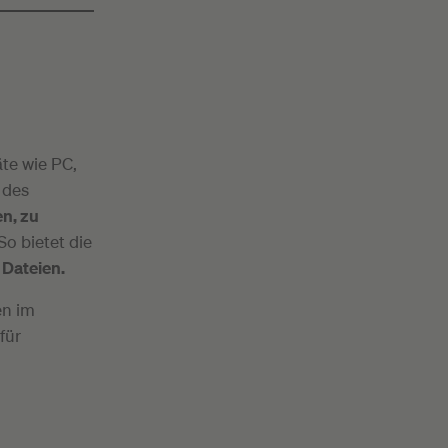
te wie PC,
l des
en, zu
o bietet die
n Dateien.
en im
für