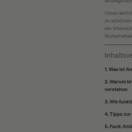
Mobilgeräte 
Umso wichtig
zu schützen
ein Virensch
Sicherheitsl
Inhaltsv
1. Was ist A
2. Warum br
verstehen
3. Wie funkt
4. Tipps zur
5. Fazit: Ant