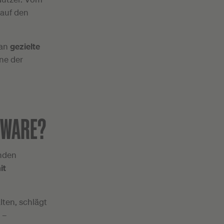
 auf den
man
gezielte
ine der
TWARE?
enden
it
ten, schlägt
 –