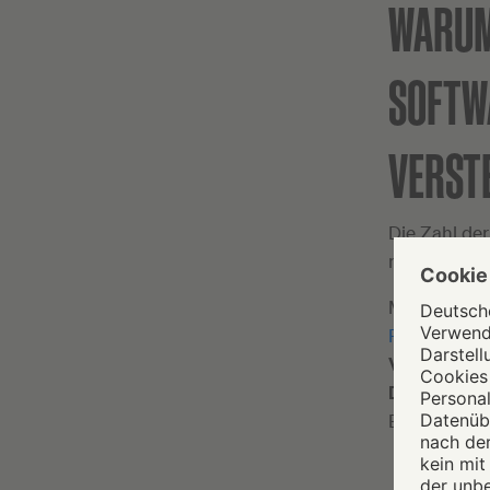
WARUM
SOFTW
VERST
Die Zahl der
nicht nur U
Mithilfe ve
Phishing-Ma
Verteilerpl
Datendiebs
Betrug via 