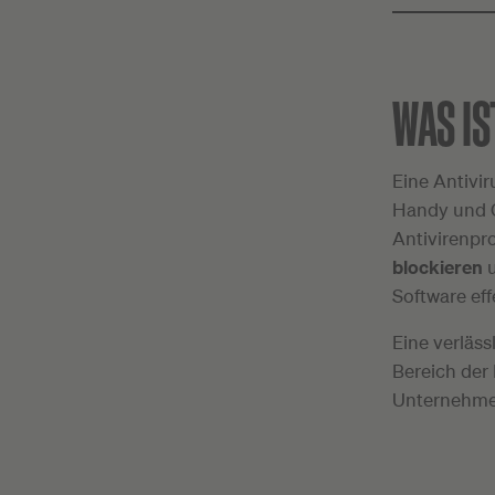
WAS I
Eine Antivi
Handy und 
Antivirenpro
blockieren
u
Software ef
Eine verläss
Bereich der 
Unternehme