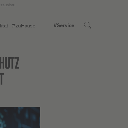
tzausbau
#Service
ität
#zuHause
HUTZ
T