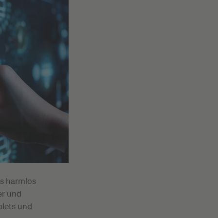
as harmlos
er und
blets und