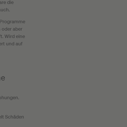
are die
auch.
e Programme
 oder aber
t. Wird eine
ert und auf
ne
rohungen.
elt Schäden