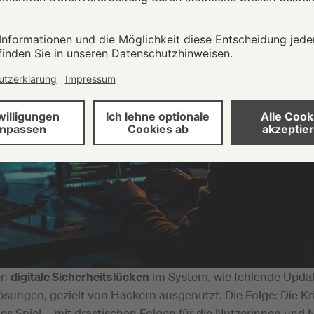
en
digitale Sicherheitslücken
im System, wie fehlende Upda
ösungen, gezielt von Hackern ausgenutzt. Die Folge: Die Kr
es Spiel – mit drastischen Folgen für die Nutzerinnen und 