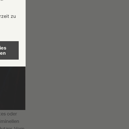
tes oder
iminellen
Nutzer. Vom