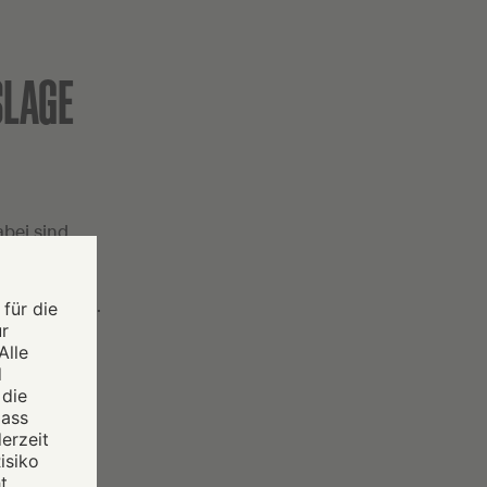
SLAGE
abei sind
sonen.
 Endgeräten.
abei
als
t meist der
ge oder