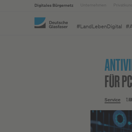
Digitales Bürgernetz
Unternehmen
Privatkun
#LandLebenDigital
#A
ANTIV
FÜR PC
7. A
Service