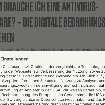
 BRAUCHE ICH EINE ANTIVIRUS-
ARE? – DIE DIGITALE BEDROHUNG
EHEN
 Cyberangriffe ist in den letzten Jahren enorm gestiegen. D
nternehmen gefährdet, sondern zunehmend auch Privatper
rschiedener Maschen verschaffen sich Kriminelle Zugang zu
ils
, gefälschte Internetseiten und Fake-Accounts dienen d
attformen für Schadsoftware
im Netz. Ziel der Kriminellen is
tahl
sensibler personenbezogener Daten, aber auch Spiona
Malware sind möglich.