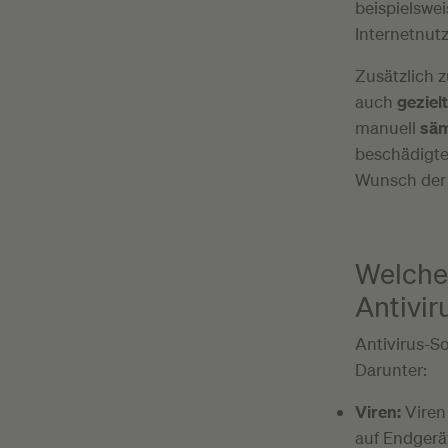
beispielswei
Internetnutz
Zusätzlich 
auch
geziel
manuell
säm
beschädigte 
Wunsch der 
Welche
Antivir
Antivirus-S
Darunter:
Viren:
Viren 
auf Endgerä