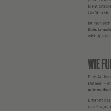
Identitätsdi
Geräten sind
Ist man sic
Schutzmaß
wichtigsten
WIE FU
Eine Antivi
Dateien – e
automatisch
Erkennt das
das Progr