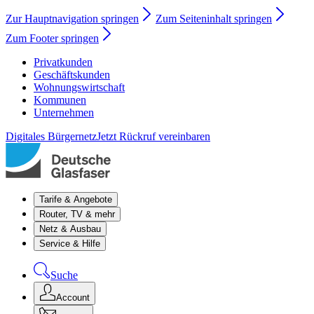
Zur Hauptnavigation springen
Zum Seiteninhalt springen
Zum Footer springen
Privatkunden
Geschäftskunden
Wohnungswirtschaft
Kommunen
Unternehmen
Digitales Bürgernetz
Jetzt Rückruf vereinbaren
Tarife & Angebote
Router, TV & mehr
Netz & Ausbau
Service & Hilfe
Suche
Account