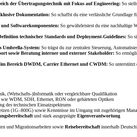
eich der Übertragungstechnik mit Fokus auf Engineering:
So stell
klusive Dokumentation:
So schaffst du eine verlässliche Grundlage f
- und Softwarekomponenten:
So gewährleistest du eine nachhaltige We
efinition technischer Standards und Deployment-Guidelines:
So si
as Umbrella-System:
So trägst du zur zentralen Steuerung, Automatisi
ort sowie Beratung interner und externer Stakeholder:
So ermöglic
en im Bereich DWDM, Carrier Ethernet und CWDM:
So unterstützt
ik, (Wirtschafts-)Informatik oder vergleichbare Qualifikation
n wie WDM, SDH, Ethernet, RON oder gehärteten Optiken
ung des technischen Einsatzspektrums
etzen (1G–800G) sowie Kenntnisse im Umgang mit zugehörigen Man
ungsbereitschaft
und stark ausgeprägte
Eigenverantwortung
en und Migrationsarbeiten sowie
Reisebereitschaft
innerhalb Deutsch