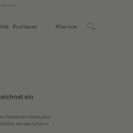
tzausbau
ität
#zuHause
#Service
zeichnet ein
Raum: Menschen haben ganz
ichtbar, wie das Leben in