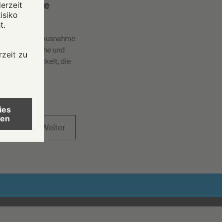
n flexible
nen
ice ist keine Ausnahme
organisatorische und
ttform entwickelt, die
155
Weiter