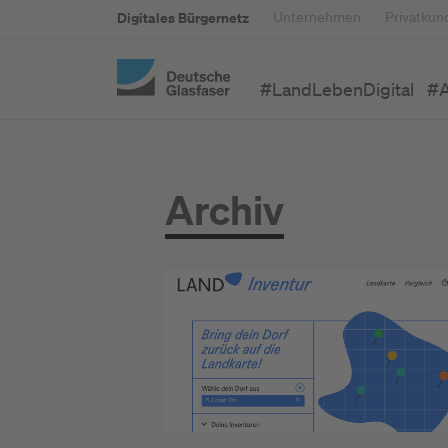
Digitales Bürgernetz
Unternehmen
Privatkun
#LandLebenDigital
#A
Archiv