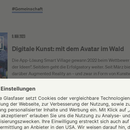
#Gemeinschaft
9. MAI 2023
Digitale Kunst: mit dem Avatar im Wald
Die App-Lösung Smart Village gewann 2022 beim Wettbewerb
der Ideen“. Seitdem geht die Erfolgsstory weiter. Seit März b
darüber Augmented Reality an – und zwar in Form von Kunst
Wanderweg.
#Gemeinschaft
4. MAI 2023