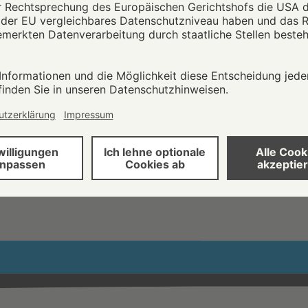
Arbeiten im Homeoffice: Wie Unternehme
Arbeitsformen einfach organisieren kön
Die Corona-Pandemie hat die Arbeitswelt verändert: Homeoff
mehr, sondern Alltag. Unternehmen stellt das vor finanzielle, 
rechtliche Herausforderungen. Das Start-up nuwo hat eine Pla
Lösungen bietet.
#Arbeit
…
72
73
74
75
76
…