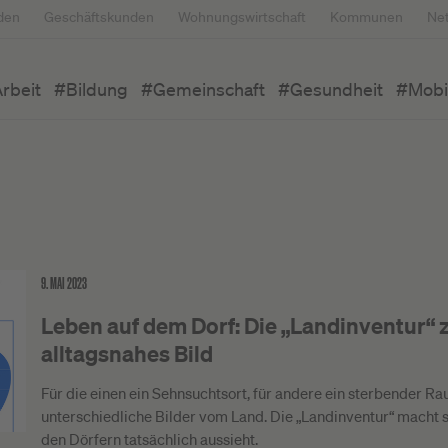
den
Geschäftskunden
Wohnungswirtschaft
Kommunen
Ne
rbeit
#Bildung
#Gemeinschaft
#Gesundheit
#Mobil
9. MAI 2023
Leben auf dem Dorf: Die „Landinventur“ 
alltagsnahes Bild
Für die einen ein Sehnsuchtsort, für andere ein sterbender 
unterschiedliche Bilder vom Land. Die „Landinventur“ macht s
den Dörfern tatsächlich aussieht.