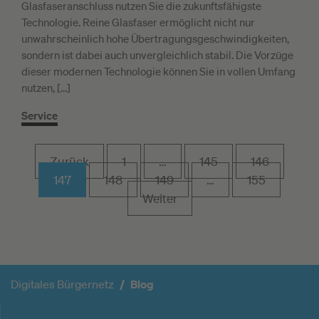
Glasfaseranschluss nutzen Sie die zukunftsfähigste
Technologie. Reine Glasfaser ermöglicht nicht nur
unwahrscheinlich hohe Übertragungsgeschwindigkeiten,
sondern ist dabei auch unvergleichlich stabil. Die Vorzüge
dieser modernen Technologie können Sie in vollen Umfang
nutzen, […]
Service
Zurück
1
…
145
146
147
148
149
…
155
Weiter
Digitales Bürgernetz
Blog