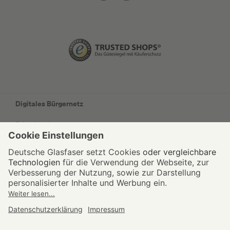
Digitales Bürgernetz
Privatkunden
Geschäftskunden
Wohnungswirtschaft
Kommunen
Netzausbau
Unternehmen